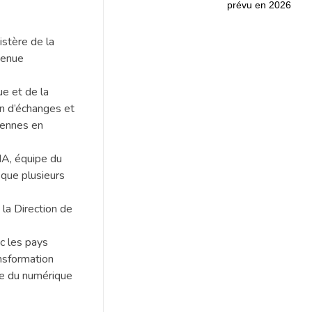
prévu en 2026
istère de la
venue
e et de la
on d’échanges et
iennes en
MA, équipe du
 que plusieurs
la Direction de
ec les pays
nsformation
ne du numérique