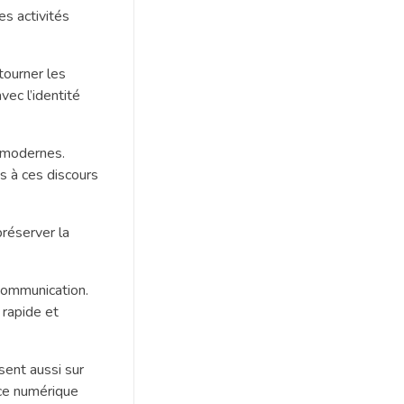
es activités
tourner les
vec l’identité
s modernes.
s à ces discours
préserver la
 communication.
 rapide et
osent aussi sur
ace numérique