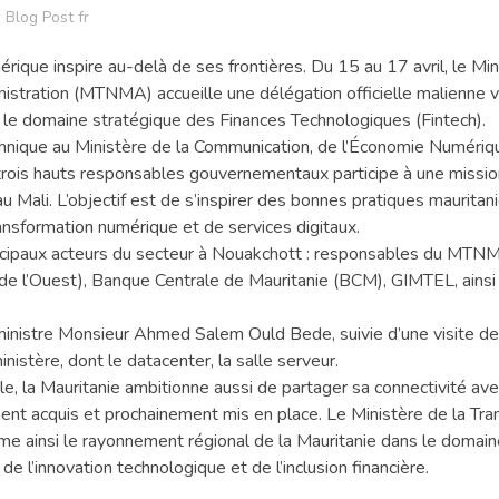
Blog Post fr
ique inspire au-delà de ses frontières. Du 15 au 17 avril, le Min
istration (MTNMA) accueille une délégation officielle malienne 
 le domaine stratégique des Finances Technologiques (Fintech).
hnique au Ministère de la Communication, de l’Économie Numériqu
e trois hauts responsables gouvernementaux participe à une missi
Mali. L’objectif est de s’inspirer des bonnes pratiques mauritan
ansformation numérique et de services digitaux.
incipaux acteurs du secteur à Nouakchott : responsables du MTN
e l’Ouest), Banque Centrale de Mauritanie (BCM), GIMTEL, ainsi
ministre Monsieur Ahmed Salem Ould Bede, suivie d’une visite de 
nistère, dont le datacenter, la salle serveur.
le, la Mauritanie ambitionne aussi de partager sa connectivité av
nt acquis et prochainement mis en place. Le Ministère de la Tra
rme ainsi le rayonnement régional de la Mauritanie dans le domai
 l’innovation technologique et de l’inclusion financière.