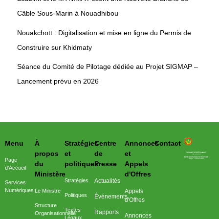
Câble Sous-Marin à Nouadhibou
Nouakchott : Digitalisation et mise en ligne du Permis de
Construire sur Khidmaty
Séance du Comité de Pilotage dédiée au Projet SIGMAP –
Lancement prévu en 2026
Menu
À
Stratégies
Centre
Annonces
Contact
وزارة التحول الرقمي وعصرنة الادارة
propos
et
de
et
Page
du
politiques
Presse
Appels
d'Accueil
Ministère
d'Offres
Stratégies
Actualités
Services
Numériques
Le Ministre
Appels
Politiques
Événements
d'Offres
Structure
Textes
Rapports
Organisationnelle
Annonces
Légaux