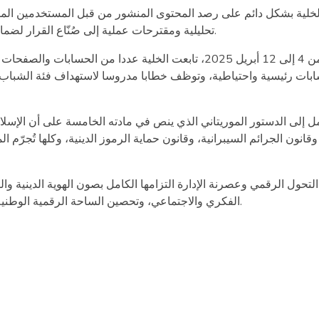
خلية بشكل دائم على رصد المحتوى المنشور من قبل المستخدمين المو
تحليلية ومقترحات عملية إلى صُنّاع القرار لضمان استجابة سريعة وفعّالة لأي تهديد للهوية الدينية أو القيم الوطنية.
وخلال الفترة من 4 إلى 12 أبريل 2025، تابعت الخلية عددا من
ات رئيسية واحتياطية، وتوظف خطابا مدروسا لاستهداف فئة الشباب. و
مل إلى الدستور الموريتاني الذي ينص في مادته الخامسة على أن الإسلا
وقانون الجرائم السيبرانية، وقانون حماية الرموز الدينية، وكلها تُجرّ
التحول الرقمي وعصرنة الإدارة التزامها الكامل بصون الهوية الدينية 
الفكري والاجتماعي، وتحصين الساحة الرقمية الوطنية من أي انزلاقات تهدد القيم والمبادئ الجامعة للشعب الموريتاني.