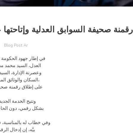
 رقمنة صحيفة السوابق العدلية وإتاحتها 
Blog Post Ar
في إطار جهود الحكومة 
العدل، السيد محمد محم
وعصرنة الإدارة، السيد 
السكان والوثائق المؤمنة، السيد سيدي عالي ولد نافع، اليوم الجمعة 28 مارس 2025،
على إطلاق رقمنة صحي
وتتيح الخدمة الجدي
بشكل رقمي، دون الحاجة 
وفي خطاب له بالمناسبة، قا
بيَّه، إن إدخال ال