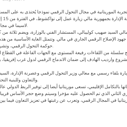
ربة الموريتانية في مجال التحول الرقمي نموذجا يُحتذى به على المس
لاسيما في مجال التكنولوجيا المالية وفي مجال ضبط وتنظيم هذا القطاع الحيوي.
مالي السيد صهيب كوليبالي، المستشار الفني بالوزارة، ويضم ثلاثة من
ود الإصلاح الرقمي الجاري في مالي. وتتمثل الغاية الأساسية من ه
حوكمة التحول الرقمي، وتشريعات التكنولوجيا المالية، وتطوير البنى التحتية والخدمات الرقمية.
ج سلسلة من اللقاءات رفيعة المستوى مع الجهات الفاعلة في القطاع 
مشروع وارديب الهادف إلى ضمان الاندماج الرقمي لدول غرب إفريقيا، 
ارة بلقاء رسمي مع معالي وزير التحول الرقمي وعصرنة الإدارة، السيد أ
والتعاون وللبنية التحتية الرقمية التابعة للوزارة، بما فيها مركز البيانات، وغرفة الخوادم.
اتها بالتكامل الإقليمي، تسعى موريتانيا أيضا إلى توفير الربط الدولي
ري الثاني الذي تم الحصول عليه مؤخرا وسيتم وضع حجر الأساس قريبا. 
يتانيا في المجال الرقمي، وتعرب عن رغبتها في تعزيز التعاون فيما بين