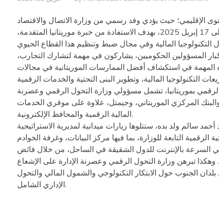
توى الإقليمي؛ حيث يؤدي وفد رسمي من وزارة الاتصال والاقتصاد
الرقمي وعصرنة الإدارة بجمهورية مالي زيارة عمل إلى نواكشوط، في الفترة من 15 إلى 17 إبريل 2025، بهدف الاستفادة من خبرة موريتانيا المتقدمة،
 كبار المسؤولين الحكوميين، يشاركون في مهمة لتشارك التجارب،
ذه المهمة في استكشاف أفضل الممارسات الموريتانية في مجالات
الرقمي بموريتانيا، تشمل مسؤولي وزارة التحول الرقمي وعصرنة
والبنك المركزي الموريتاني، وجيمتل، علاوة على موفري الخدمات
المالية الرقمية والمحافظ الإلكترونية.
حمد سالم ولد بده، ستتلوها زيارات ميدانية لمديرية الاستراتيجية
 عالي السرعة بالإنترنت للدول الشقيقة في الساحل، من خلال فائض
وهكذا تبرهن وزارة التحول الرقمي وعصرنة الإدارة على الإشعاع
 بلدان الجنوب حول الابتكار التكنولوجي والشمول المالي والتحول
الإداري الشامل.