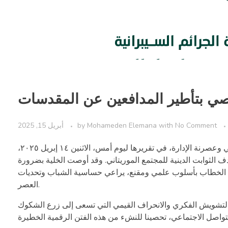
وصي بتأطير المدافعين عن المقدسات
No Comment
with
Mohameden Elemana
by
أبريل 15, 2025
كشفت خلية مراقبة المحتوى ومكافحة الجرائم السيبرانية، التابعة لوزارة التحول الرقمي وعصرنة الإدارة، في تقريرها ليوم أمس، الاثنين ١٤ إبريل ٢٠٢٥،
الثوابت الدينية للمجتمع الموريتاني. وقد أوصت الخلية بضرورة
هذا الخطاب بأسلوب علمي ومقنع، يراعي حساسية الشباب وتحديات
العصر.
 التشويش الفكري والانحراف القيمي التي تسعى إلى زرع الشكوك