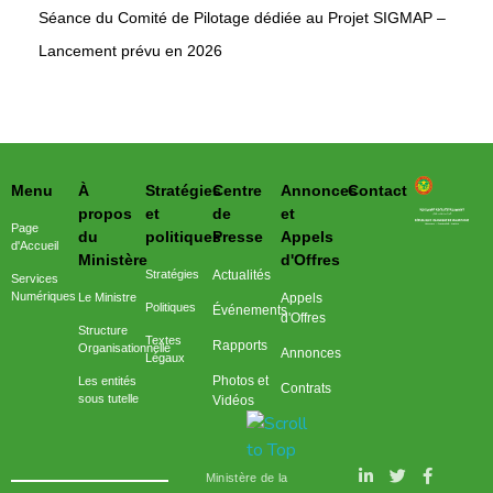
Séance du Comité de Pilotage dédiée au Projet SIGMAP –
Lancement prévu en 2026
Menu
À
Stratégies
Centre
Annonces
Contact
وزارة التحول الرقمي وعصرنة الادارة
propos
et
de
et
Page
du
politiques
Presse
Appels
d'Accueil
Ministère
d'Offres
Stratégies
Actualités
Services
Numériques
Le Ministre
Appels
Politiques
Événements
d'Offres
Structure
Textes
Rapports
Organisationnelle
Annonces
Légaux
Photos et
Les entités
Contrats
sous tutelle
Vidéos
Ministère de la