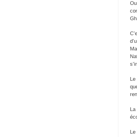
Oul
co
Gha
C’e
d’u
Mau
Nat
s’i
Le 
que
re
La 
éco
Le 