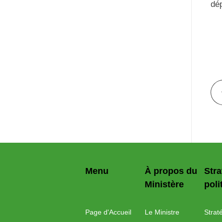
dé
Menu
À propos du
Stra
Ministère
poli
Page d'Accueil
Le Ministre
Strat