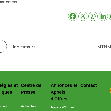
partement
Indicateurs
tégies et
Centre de
Annonces et
Contact
tiques
Presse
Appels
d'Offres
égies
Actualités
Appels d'Offres