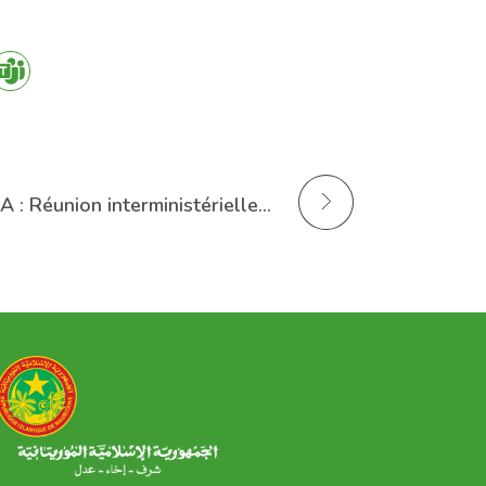
MTNMA : Réunion interministérielle pour accélérer la transformation numérique du secteur des transports
وزارة التحول الرقمي وعصرنة الادارة