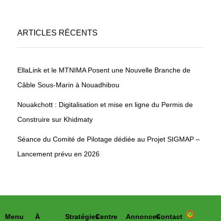
ARTICLES RÉCENTS
EllaLink et le MTNIMA Posent une Nouvelle Branche de
Câble Sous-Marin à Nouadhibou
Nouakchott : Digitalisation et mise en ligne du Permis de
Construire sur Khidmaty
Séance du Comité de Pilotage dédiée au Projet SIGMAP –
Lancement prévu en 2026
Menu
À
Stratégies
Centre
Annonces
Contact