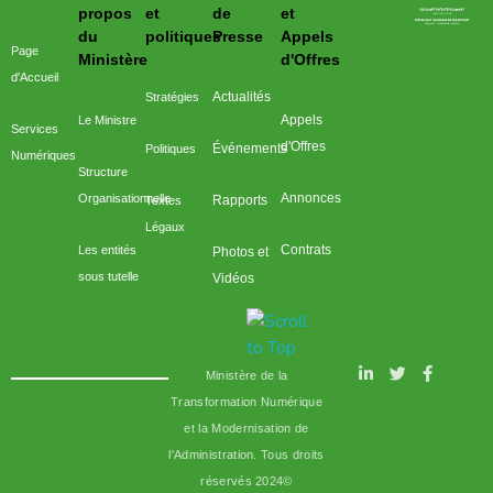
وزارة التحول الرقمي وعصرنة الادارة
propos
et
de
et
du
politiques
Presse
Appels
Page
Ministère
d'Offres
d'Accueil
Actualités
Stratégies
Appels
Le Ministre
Services
d'Offres
Événements
Politiques
Numériques
Structure
Annonces
Organisationnelle
Rapports
Textes
Légaux
Contrats
Les entités
Photos et
sous tutelle
Vidéos
Ministère de la
Transformation Numérique
et la Modernisation de
l'Administration. Tous droits
réservés 2024©