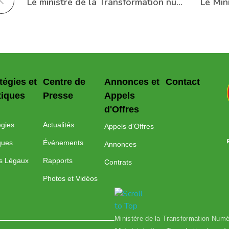
Le ministre de la Transformation numérique se réunit avec la vice-ministre des Affaires du Cabinet pour les affaires stratégiques des Émirats Arabes Unis
tégies et
Centre de
Annonces et
Contact
tiques
Presse
Appels
d'Offres
égies
Actualités
Appels d'Offres
iques
Événements
Annonces
s Légaux
Rapports
Contrats
Photos et Vidéos
Ministère de la Transformation Numé