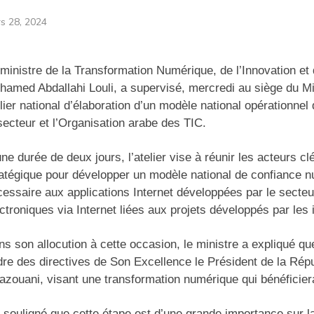
s 28, 2024
ministre de la Transformation Numérique, de l’Innovation et 
amed Abdallahi Louli, a supervisé, mercredi au siège du Min
lier national d’élaboration d’un modèle national opérationne
secteur et l’Organisation arabe des TIC.
ne durée de deux jours, l’atelier vise à réunir les acteurs c
atégique pour développer un modèle national de confiance nu
essaire aux applications Internet développées par le secteur
ctroniques via Internet liées aux projets développés par les i
s son allocution à cette occasion, le ministre a expliqué que 
dre des directives de Son Excellence le Président de la Ré
zouani, visant une transformation numérique qui bénéficiera
a souligné que cette étape est d’une grande importance sur l