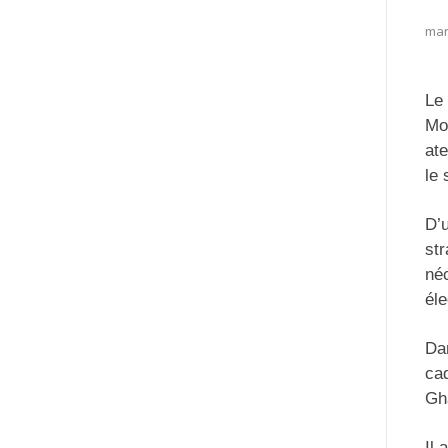
mar
Le 
Moh
ate
le 
D’u
str
néc
éle
Dan
ca
Gha
Il 