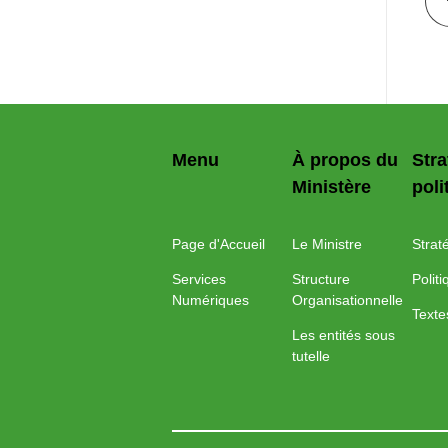
Menu
À propos du
Stra
Ministère
poli
Page d'Accueil
Le Ministre
Strat
Services
Structure
Polit
Numériques
Organisationnelle
Texte
Les entités sous
tutelle