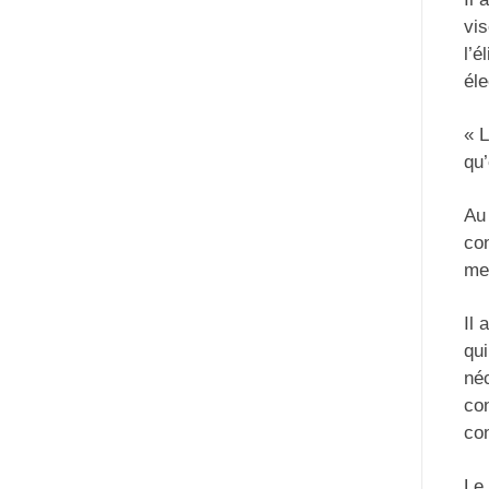
vis
l’é
éle
« L
qu’
Au 
con
me
Il 
qui
néc
con
con
Le 