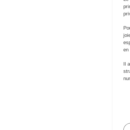
pri
pri
Pou
joi
esp
en
Il 
str
nu