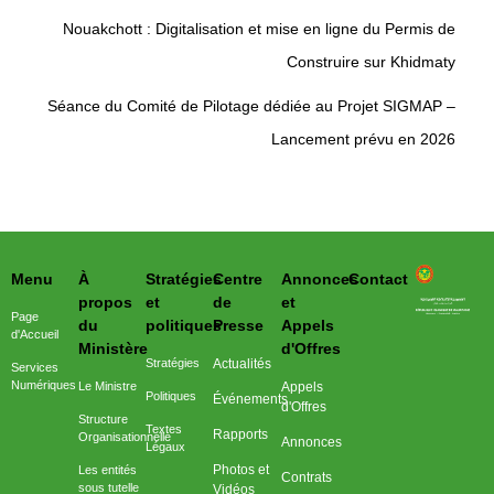
Nouakchott : Digitalisation et mise en ligne du Permis de
Construire sur Khidmaty
Séance du Comité de Pilotage dédiée au Projet SIGMAP –
Lancement prévu en 2026
Menu
À
Stratégies
Centre
Annonces
Contact
وزارة التحول الرقمي وعصرنة الادارة
propos
et
de
et
Page
du
politiques
Presse
Appels
d'Accueil
Ministère
d'Offres
Stratégies
Actualités
Services
Numériques
Le Ministre
Appels
Politiques
Événements
d'Offres
Structure
Textes
Rapports
Organisationnelle
Annonces
Légaux
Photos et
Les entités
Contrats
sous tutelle
Vidéos