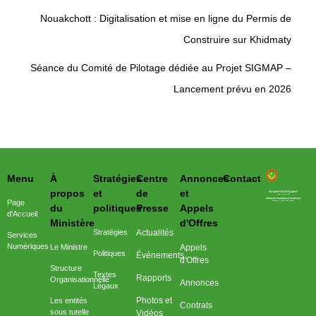
Nouakchott : Digitalisation et mise en ligne du Permis de
Construire sur Khidmaty
Séance du Comité de Pilotage dédiée au Projet SIGMAP –
Lancement prévu en 2026
Menu
À
Stratégies
Centre
Annonces
Contact
وزارة التحول الرقمي وعصرنة الادارة
propos
et
de
et
Page
du
politiques
Presse
Appels
d'Accueil
Ministère
d'Offres
Stratégies
Actualités
Services
Numériques
Le Ministre
Appels
Politiques
Événements
d'Offres
Structure
Textes
Rapports
Organisationnelle
Annonces
Légaux
Photos et
Les entités
Contrats
sous tutelle
Vidéos