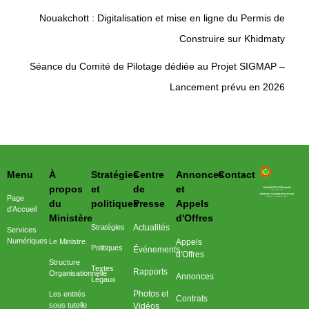
Nouakchott : Digitalisation et mise en ligne du Permis de
Construire sur Khidmaty
Séance du Comité de Pilotage dédiée au Projet SIGMAP –
Lancement prévu en 2026
Menu
À
Stratégies
Centre
Annonces
Contact
وزارة التحول الرقمي وعصرنة الادارة
propos
et
de
et
Page
du
politiques
Presse
Appels
d'Accueil
Ministère
d'Offres
Stratégies
Actualités
Services
Numériques
Le Ministre
Appels
Politiques
Événements
d'Offres
Structure
Textes
Rapports
Organisationnelle
Annonces
Légaux
Photos et
Les entités
Contrats
sous tutelle
Vidéos