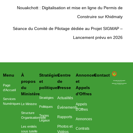
Nouakchott : Digitalisation et mise en ligne du Permis de
Construire sur Khidmaty
Séance du Comité de Pilotage dédiée au Projet SIGMAP –
Lancement prévu en 2026
Menu
À
Stratégies
Centre
Annonces
Contact
وزارة التحول الرقمي وعصرنة الادارة
propos
et
de
et
Page
du
politiques
Presse
Appels
d'Accueil
Ministère
d'Offres
Stratégies
Actualités
Services
Numériques
Le Ministre
Appels
Politiques
Événements
d'Offres
Structure
Textes
Rapports
Organisationnelle
Annonces
Légaux
Photos et
Les entités
Contrats
sous tutelle
Vidéos