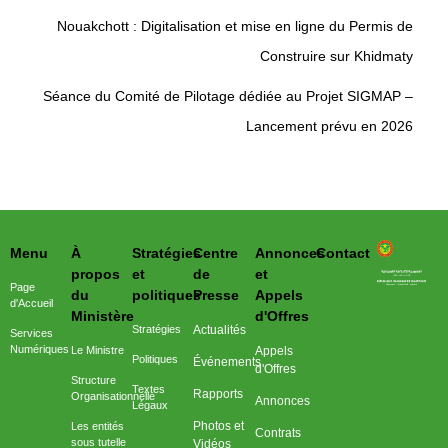
Nouakchott : Digitalisation et mise en ligne du Permis de
Construire sur Khidmaty
Séance du Comité de Pilotage dédiée au Projet SIGMAP –
Lancement prévu en 2026
Menu
À
Stratégies
Centre
Annonces
Contact
وزارة التحول الرقمي وعصرنة الادارة
propos
et
de
et
Page
du
politiques
Presse
Appels
d'Accueil
Ministère
d'Offres
Stratégies
Actualités
Services
Numériques
Le Ministre
Appels
Politiques
Événements
d'Offres
Structure
Textes
Rapports
Organisationnelle
Annonces
Légaux
Photos et
Les entités
Contrats
sous tutelle
Vidéos