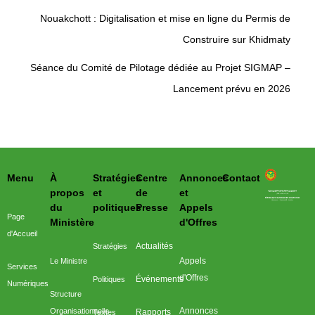
Nouakchott : Digitalisation et mise en ligne du Permis de
Construire sur Khidmaty
Séance du Comité de Pilotage dédiée au Projet SIGMAP –
Lancement prévu en 2026
Menu
À
Stratégies
Centre
Annonces
Contact
وزارة التحول الرقمي وعصرنة الادارة
propos
et
de
et
du
politiques
Presse
Appels
Page
Ministère
d'Offres
d'Accueil
Actualités
Stratégies
Appels
Le Ministre
Services
d'Offres
Événements
Politiques
Numériques
Structure
Annonces
Organisationnelle
Rapports
Textes