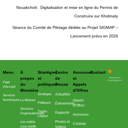
Nouakchott : Digitalisation et mise en ligne du Permis de
Construire sur Khidmaty
Séance du Comité de Pilotage dédiée au Projet SIGMAP –
Lancement prévu en 2026
Menu
À
Stratégies
Centre
Annonces
Contact
وزارة التحول الرقمي وعصرنة الادارة
propos
et
de
et
Page
du
politiques
Presse
Appels
d'Accueil
Ministère
d'Offres
Stratégies
Actualités
Services
Numériques
Le Ministre
Appels
Politiques
Événements
d'Offres
Structure
Textes
Rapports
Organisationnelle
Annonces
Légaux
Photos et
Les entités
Contrats
sous tutelle
Vidéos