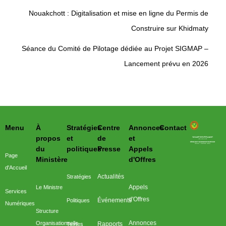
Nouakchott : Digitalisation et mise en ligne du Permis de
Construire sur Khidmaty
Séance du Comité de Pilotage dédiée au Projet SIGMAP –
Lancement prévu en 2026
Menu
À
Stratégies
Centre
Annonces
Contact
وزارة التحول الرقمي وعصرنة الادارة
propos
et
de
et
du
politiques
Presse
Appels
Page
Ministère
d'Offres
d'Accueil
Actualités
Stratégies
Appels
Le Ministre
Services
d'Offres
Événements
Politiques
Numériques
Structure
Annonces
Organisationnelle
Rapports
Textes