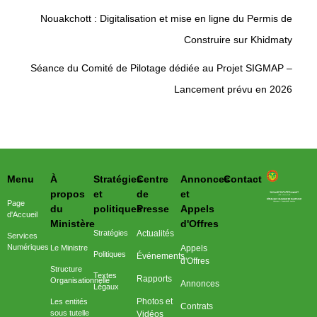
Nouakchott : Digitalisation et mise en ligne du Permis de
Construire sur Khidmaty
Séance du Comité de Pilotage dédiée au Projet SIGMAP –
Lancement prévu en 2026
Menu
À
Stratégies
Centre
Annonces
Contact
وزارة التحول الرقمي وعصرنة الادارة
propos
et
de
et
Page
du
politiques
Presse
Appels
d'Accueil
Ministère
d'Offres
Stratégies
Actualités
Services
Numériques
Le Ministre
Appels
Politiques
Événements
d'Offres
Structure
Textes
Rapports
Organisationnelle
Annonces
Légaux
Photos et
Les entités
Contrats
sous tutelle
Vidéos