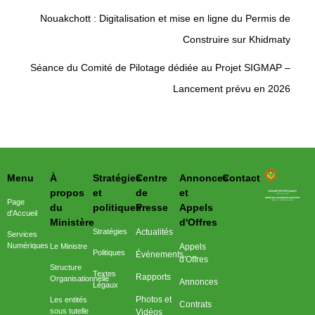
Nouakchott : Digitalisation et mise en ligne du Permis de
Construire sur Khidmaty
Séance du Comité de Pilotage dédiée au Projet SIGMAP –
Lancement prévu en 2026
Menu
À
Stratégies
Centre
Annonces
Contact
وزارة التحول الرقمي وعصرنة الادارة
propos
et
de
et
Page
du
politiques
Presse
Appels
d'Accueil
Ministère
d'Offres
Stratégies
Actualités
Services
Numériques
Le Ministre
Appels
Politiques
Événements
d'Offres
Structure
Textes
Rapports
Organisationnelle
Annonces
Légaux
Photos et
Les entités
Contrats
sous tutelle
Vidéos