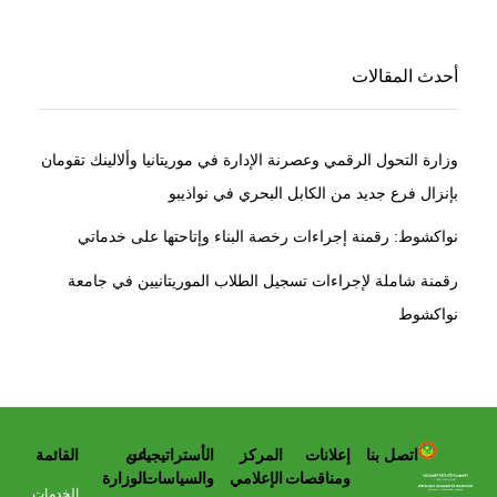
أحدث المقالات
وزارة التحول الرقمي وعصرنة الإدارة في موريتانيا وألالينك تقومان
بإنزال فرع جديد من الكابل البحري في نواذيبو
نواكشوط: رقمنة إجراءات رخصة البناء وإتاحتها على خدماتي
رقمنة شاملة لإجراءات تسجيل الطلاب الموريتانيين في جامعة
نواكشوط
اتصل بنا
إعلانات
المركز
الأستراتيجيات
عن
القائمة
وزارة التحول الرقمي وعصرنة الادارة
ومناقصات
الإعلامي
والسياسات
الوزارة
الخدمات