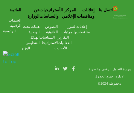
اتصل بنا
إعلانات
المركز
الأستراتيجيات
عن
القائمة
وزارة التحول الرقمي وعصرنة الادارة
ومناقصات
الإعلامي
والسياسات
الوزارة
الخدمات
الرقمية
إعلانات
الصور
النصوص
هيئات تحت
الرئيسية
مناقصات
والمرئيات
القانونية
الوصاية
التقارير
السياسات
الهيكل
الفعاليات
الأستراتيجا
التنظيمي
الأخبار
ت
الوزير
وزارة التحول الرقمي وعصرنة
الادارة. جميع الحقوق
محفوظة 2024©