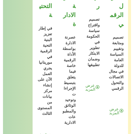
ل
ر
ة
التحتي
الرقم
الادار
ة
تصميم
ي
ة
واقتراح
في إطار
سياسة
تعزيز
الحكومة
تصميم
عصرنة
البنية
في
ومتابعة
الادارة
التحية
تطوير
وتقييم
بواسطة
الرقمية
الابتكار
السياسة
الأداة
في
وضمان
العامة
الرقمية
موريتانيا
تطبيقها
للدولة
خاصة
يجري
في مجال
فيما
العمل
الاتصالات
يتعلق
الآن على
والتحول
بتبسيط
إنشاء
عرض
الرقمي
الإجراءا
المزيد
مركز
ت
بيانات
وتوحيد
من
الوثائق
المستوى
عرض
والمطبو
المزيد
الثالث
عات
الادارية